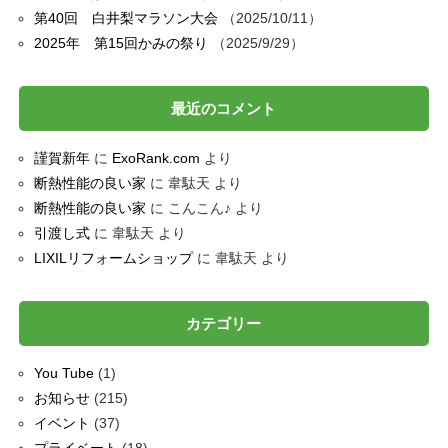
第40回 白井梨マラソン大会
2025/10/11
2025年 第15回かみの祭り
2025/9/29
最近のコメント
謹賀新年
に
ExoRank.com
より
断熱性能の良い家
に
韋駄天
より
断熱性能の良い家
に
こんこん♪
より
引渡し式
に
韋駄天
より
LIXILリフォームショップ
に
韋駄天
より
カテゴリー
You Tube
(1)
お知らせ
(215)
イベント
(37)