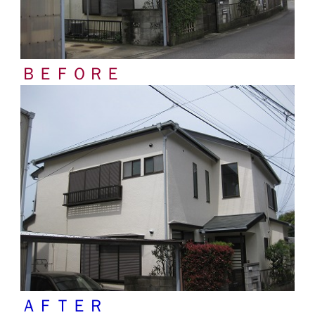
ＢＥＦＯＲＥ
ＡＦＴＥＲ