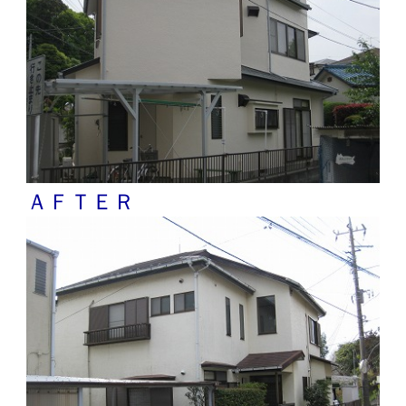
ＡＦＴＥＲ