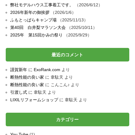
弊社モデルハウス工事着工です。
2026/6/12
2026年新年の御挨拶
2026/1/6
ふもとっぱらキャンプ場
2025/11/13
第40回 白井梨マラソン大会
2025/10/11
2025年 第15回かみの祭り
2025/9/29
最近のコメント
謹賀新年
に
ExoRank.com
より
断熱性能の良い家
に
韋駄天
より
断熱性能の良い家
に
こんこん♪
より
引渡し式
に
韋駄天
より
LIXILリフォームショップ
に
韋駄天
より
カテゴリー
You Tube
(1)