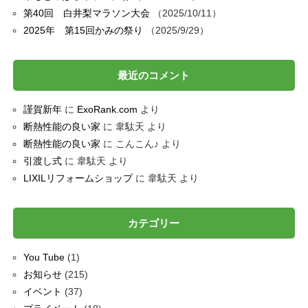
第40回 白井梨マラソン大会
2025/10/11
2025年 第15回かみの祭り
2025/9/29
最近のコメント
謹賀新年
に
ExoRank.com
より
断熱性能の良い家
に
韋駄天
より
断熱性能の良い家
に
こんこん♪
より
引渡し式
に
韋駄天
より
LIXILリフォームショップ
に
韋駄天
より
カテゴリー
You Tube
(1)
お知らせ
(215)
イベント
(37)