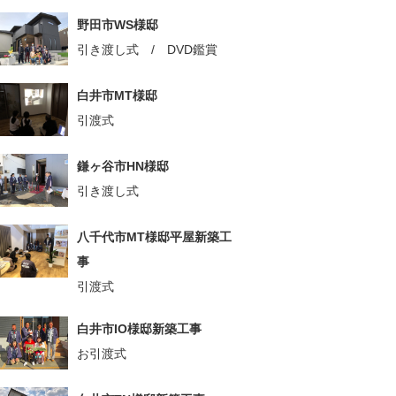
野田市WS様邸
引き渡し式 / DVD鑑賞
白井市MT様邸
引渡式
鎌ヶ谷市HN様邸
引き渡し式
八千代市MT様邸平屋新築工
事
引渡式
白井市IO様邸新築工事
お引渡式