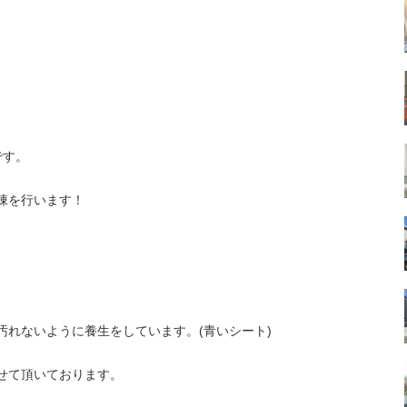
。
です。
棟を行います！
汚れないように養生をしています。(青いシート)
せて頂いております。