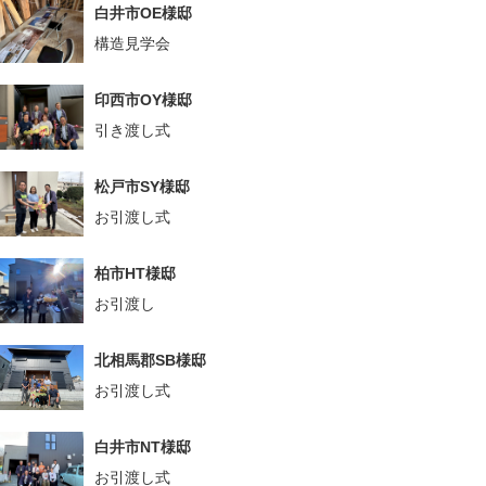
白井市OE様邸
構造見学会
印西市OY様邸
引き渡し式
松戸市SY様邸
お引渡し式
柏市HT様邸
お引渡し
北相馬郡SB様邸
お引渡し式
白井市NT様邸
お引渡し式