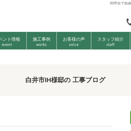
30坪台で自
ベント情報
施工事例
お客様の声
スタッフ紹介
event
works
voice
staff
白井市IH様邸の 工事ブログ