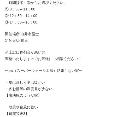
「時間は①～③からお選びください」
① 9：30～11：00
② 12：30～14：00
③ 14：30～16：00
開催場所/白井市冨士
定休日/水曜日
※上記日程都合が悪い方、
調整いたしますのでお気軽にご相談ください！
〜sw（スーパーウォール工法）結露しない家〜
・夏は涼しく冬は暖かい
・各お部屋の温度差が少ない
【魔法瓶のような家】
・地震や台風に強い
【耐震等級3】