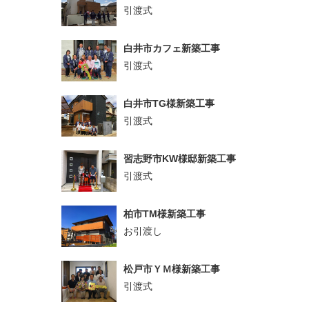
引渡式
白井市カフェ新築工事
引渡式
白井市TG様新築工事
引渡式
習志野市KW様邸新築工事
引渡式
柏市TM様新築工事
お引渡し
松戸市ＹＭ様新築工事
引渡式