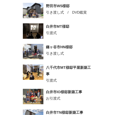
野田市WS様邸
引き渡し式 / DVD鑑賞
白井市MT様邸
引渡式
鎌ヶ谷市HN様邸
引き渡し式
八千代市MT様邸平屋新築工
事
引渡式
白井市IO様邸新築工事
お引渡式
白井市TN様邸新築工事