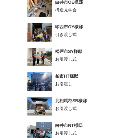
白井市OE様邸
構造見学会
印西市OY様邸
引き渡し式
松戸市SY様邸
お引渡し式
柏市HT様邸
お引渡し
北相馬郡SB様邸
お引渡し式
白井市NT様邸
お引渡し式