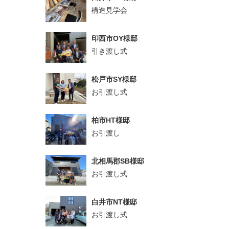
構造見学会
印西市OY様邸
引き渡し式
松戸市SY様邸
お引渡し式
柏市HT様邸
お引渡し
北相馬郡SB様邸
お引渡し式
白井市NT様邸
お引渡し式