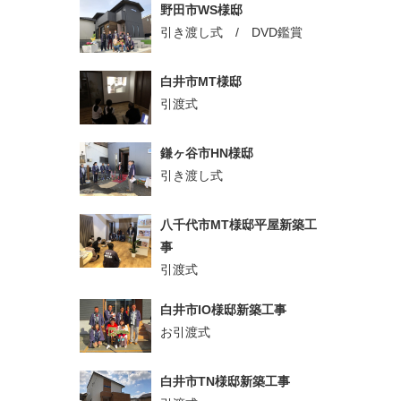
野田市WS様邸
引き渡し式 / DVD鑑賞
白井市MT様邸
引渡式
鎌ヶ谷市HN様邸
引き渡し式
八千代市MT様邸平屋新築工
事
引渡式
白井市IO様邸新築工事
お引渡式
白井市TN様邸新築工事