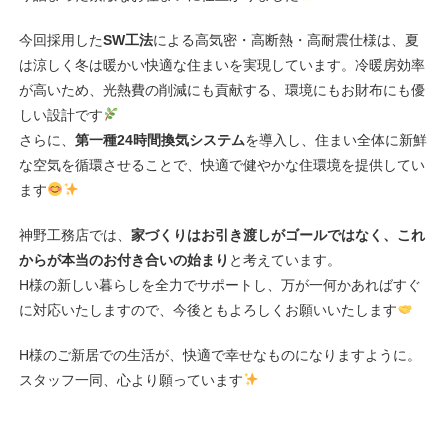
今回採用した
SW工法
による高気密・高断熱・高耐震仕様は、夏
は涼しく冬は暖かい快適な住まいを実現しています。冷暖房効率
が高いため、光熱費の削減にも貢献する、環境にもお財布にも優
しい設計です
さらに、
第一種24時間換気システム
を導入し、住まい全体に新鮮
な空気を循環させることで、快適で健やかな住環境を提供してい
ます
神野工務店では、
家づくりはお引き渡しがゴールではなく、これ
からが本当のお付き合いの始まり
と考えています。
H様の新しい暮らしを全力でサポートし、万が一何かあればすぐ
に対応いたしますので、今後ともよろしくお願いいたします
H様のご新居での生活が、快適で幸せなものになりますように。
スタッフ一同、心より願っています