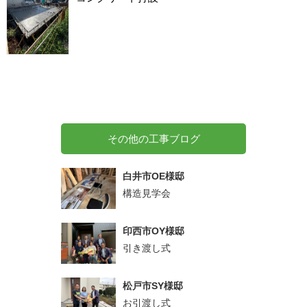
その他の工事ブログ
白井市OE様邸
構造見学会
印西市OY様邸
引き渡し式
松戸市SY様邸
お引渡し式