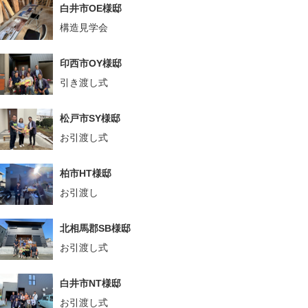
白井市OE様邸
構造見学会
印西市OY様邸
引き渡し式
松戸市SY様邸
お引渡し式
柏市HT様邸
お引渡し
北相馬郡SB様邸
お引渡し式
白井市NT様邸
お引渡し式