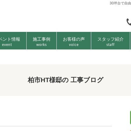
30坪台で自
ベント情報
施工事例
お客様の声
スタッフ紹介
event
works
voice
staff
柏市HT様邸の 工事ブログ