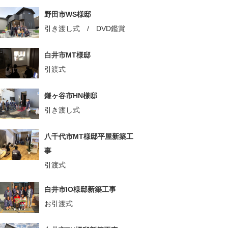
野田市WS様邸
引き渡し式 / DVD鑑賞
白井市MT様邸
引渡式
鎌ヶ谷市HN様邸
引き渡し式
八千代市MT様邸平屋新築工
事
引渡式
白井市IO様邸新築工事
お引渡式