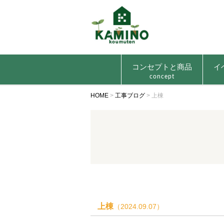
コンセプトと商品
イ
concept
HOME
>
工事ブログ
>
上棟
上棟
（2024.09.07）