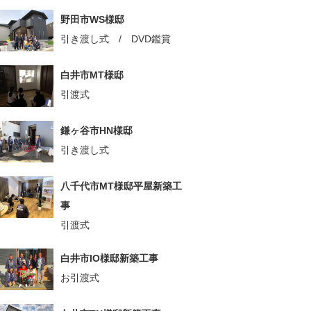
野田市WS様邸
引き渡し式 / DVD鑑賞
白井市MT様邸
引渡式
鎌ヶ谷市HN様邸
引き渡し式
八千代市MT様邸平屋新築工
事
引渡式
白井市IO様邸新築工事
お引渡式