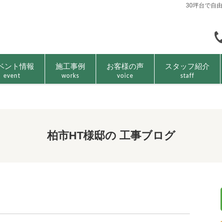
30坪台で自
ベント情報
施工事例
お客様の声
スタッフ紹介
event
works
voice
staff
柏市HT様邸の 工事ブログ