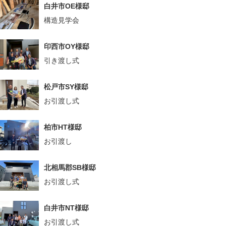
白井市OE様邸
構造見学会
印西市OY様邸
引き渡し式
松戸市SY様邸
お引渡し式
柏市HT様邸
お引渡し
北相馬郡SB様邸
お引渡し式
白井市NT様邸
お引渡し式