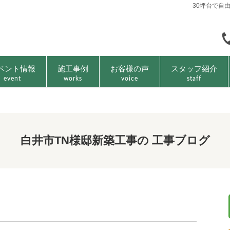
30坪台で自
ベント情報
施工事例
お客様の声
スタッフ紹介
event
works
voice
staff
白井市TN様邸新築工事の 工事ブログ