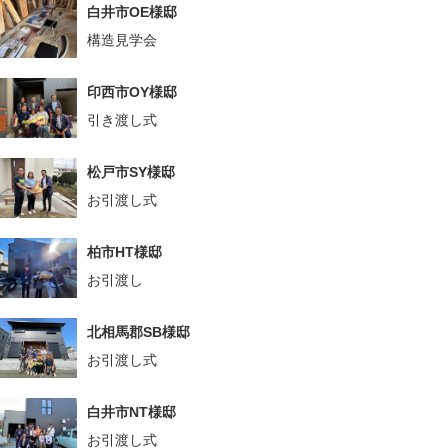
白井市OE様邸
構造見学会
印西市OY様邸
引き渡し式
松戸市SY様邸
お引渡し式
柏市HT様邸
お引渡し
北相馬郡SB様邸
お引渡し式
白井市NT様邸
お引渡し式