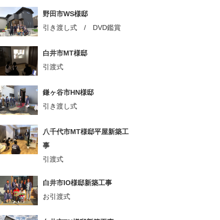
野田市WS様邸
引き渡し式 / DVD鑑賞
白井市MT様邸
引渡式
鎌ヶ谷市HN様邸
引き渡し式
八千代市MT様邸平屋新築工
事
引渡式
白井市IO様邸新築工事
お引渡式