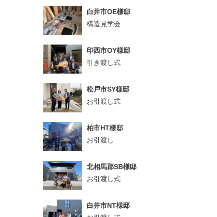
白井市OE様邸
構造見学会
印西市OY様邸
引き渡し式
松戸市SY様邸
お引渡し式
柏市HT様邸
お引渡し
北相馬郡SB様邸
お引渡し式
白井市NT様邸