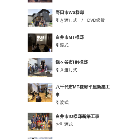
野田市WS様邸
引き渡し式 / DVD鑑賞
白井市MT様邸
引渡式
鎌ヶ谷市HN様邸
引き渡し式
八千代市MT様邸平屋新築工
事
引渡式
白井市IO様邸新築工事
お引渡式