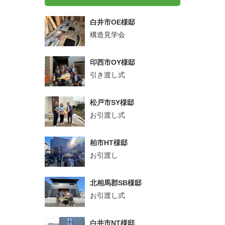
白井市OE様邸
構造見学会
印西市OY様邸
引き渡し式
松戸市SY様邸
お引渡し式
柏市HT様邸
お引渡し
北相馬郡SB様邸
お引渡し式
白井市NT様邸