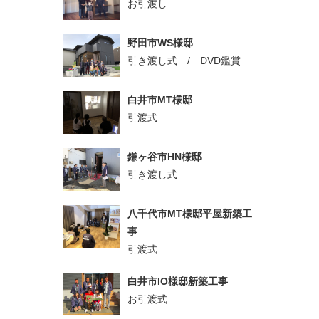
お引渡し
野田市WS様邸
引き渡し式 / DVD鑑賞
白井市MT様邸
引渡式
鎌ヶ谷市HN様邸
引き渡し式
八千代市MT様邸平屋新築工
事
引渡式
白井市IO様邸新築工事
お引渡式