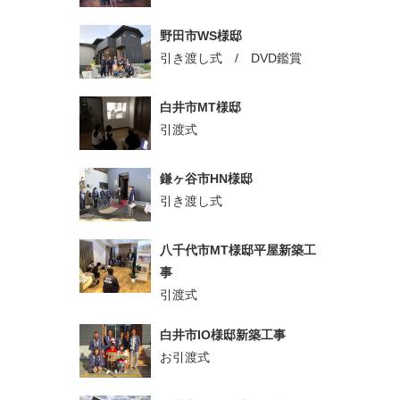
野田市WS様邸
引き渡し式 / DVD鑑賞
白井市MT様邸
引渡式
鎌ヶ谷市HN様邸
引き渡し式
八千代市MT様邸平屋新築工
事
引渡式
白井市IO様邸新築工事
お引渡式