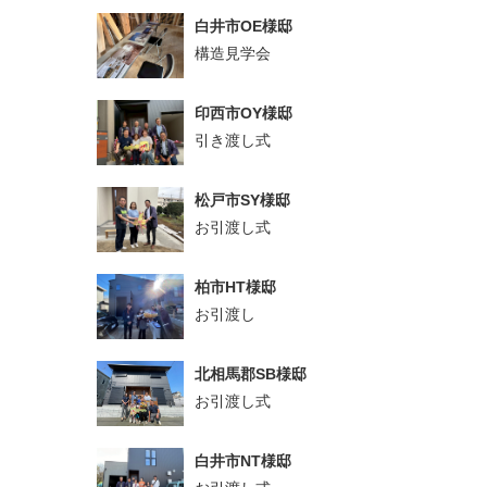
白井市OE様邸
構造見学会
印西市OY様邸
引き渡し式
松戸市SY様邸
お引渡し式
柏市HT様邸
お引渡し
北相馬郡SB様邸
お引渡し式
白井市NT様邸