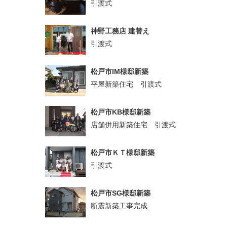
引渡式
神野工務店 建替え
引渡式
松戸市IM様邸新築
平屋新築住宅 引渡式
松戸市KB様邸新築
店舗併用新築住宅 引渡式
松戸市ＫＴ様邸新築
引渡式
松戸市SG様邸新築
断震新築工事完成