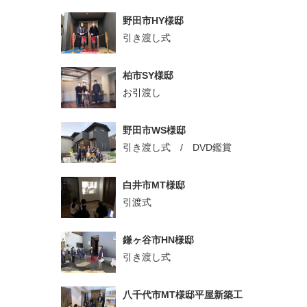
野田市HY様邸
引き渡し式
柏市SY様邸
お引渡し
野田市WS様邸
引き渡し式 / DVD鑑賞
白井市MT様邸
引渡式
鎌ヶ谷市HN様邸
引き渡し式
八千代市MT様邸平屋新築工