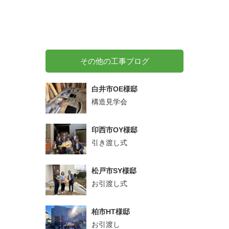
その他の工事ブログ
白井市OE様邸
構造見学会
印西市OY様邸
引き渡し式
松戸市SY様邸
お引渡し式
柏市HT様邸
お引渡し