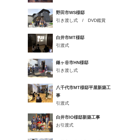
野田市WS様邸
引き渡し式 / DVD鑑賞
白井市MT様邸
引渡式
鎌ヶ谷市HN様邸
引き渡し式
八千代市MT様邸平屋新築工
事
引渡式
白井市IO様邸新築工事
お引渡式