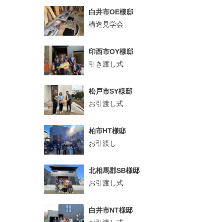
白井市OE様邸
構造見学会
印西市OY様邸
引き渡し式
松戸市SY様邸
お引渡し式
柏市HT様邸
お引渡し
北相馬郡SB様邸
お引渡し式
白井市NT様邸