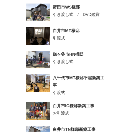
野田市WS様邸
引き渡し式 / DVD鑑賞
白井市MT様邸
引渡式
鎌ヶ谷市HN様邸
引き渡し式
八千代市MT様邸平屋新築工
事
引渡式
白井市IO様邸新築工事
お引渡式
白井市TN様邸新築工事