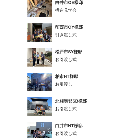
白井市OE様邸
構造見学会
印西市OY様邸
引き渡し式
松戸市SY様邸
お引渡し式
柏市HT様邸
お引渡し
北相馬郡SB様邸
お引渡し式
白井市NT様邸
お引渡し式