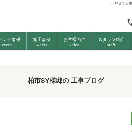
30坪台で自
ベント情報
施工事例
お客様の声
スタッフ紹介
event
works
voice
staff
柏市SY様邸の 工事ブログ