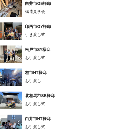
白井市OE様邸
構造見学会
印西市OY様邸
引き渡し式
松戸市SY様邸
お引渡し式
柏市HT様邸
お引渡し
北相馬郡SB様邸
お引渡し式
白井市NT様邸
お引渡し式