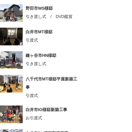
野田市WS様邸
引き渡し式 / DVD鑑賞
白井市MT様邸
引渡式
鎌ヶ谷市HN様邸
引き渡し式
八千代市MT様邸平屋新築工
事
引渡式
白井市IO様邸新築工事
お引渡式