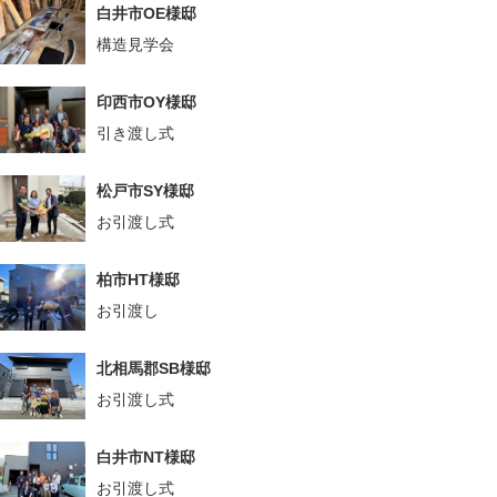
白井市OE様邸
構造見学会
印西市OY様邸
引き渡し式
松戸市SY様邸
お引渡し式
柏市HT様邸
お引渡し
北相馬郡SB様邸
お引渡し式
白井市NT様邸
お引渡し式