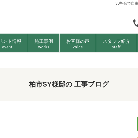
30坪台で自
ベント情報
施工事例
お客様の声
スタッフ紹介
event
works
voice
staff
柏市SY様邸の 工事ブログ