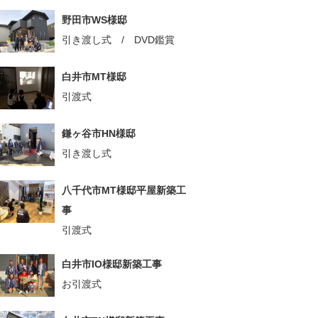
野田市WS様邸
引き渡し式 / DVD鑑賞
白井市MT様邸
引渡式
鎌ヶ谷市HN様邸
引き渡し式
八千代市MT様邸平屋新築工
事
引渡式
白井市IO様邸新築工事
お引渡式