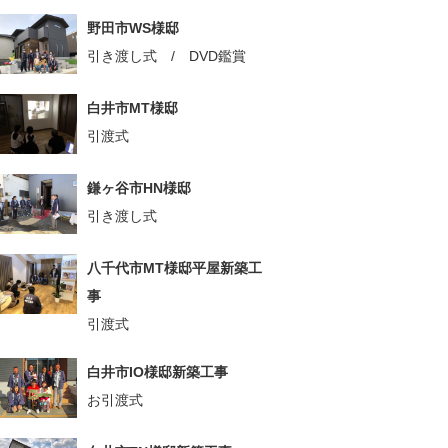
野田市WS様邸
引き渡し式 / DVD鑑賞
白井市MT様邸
引渡式
鎌ヶ谷市HN様邸
引き渡し式
八千代市MT様邸平屋新築工
事
引渡式
白井市IO様邸新築工事
お引渡式