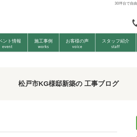
30坪台で自
ベント情報
施工事例
お客様の声
スタッフ紹介
event
works
voice
staff
松戸市KG様邸新築の 工事ブログ