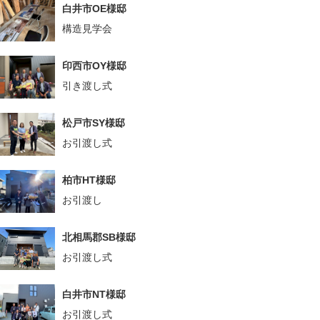
白井市OE様邸
構造見学会
印西市OY様邸
引き渡し式
松戸市SY様邸
お引渡し式
柏市HT様邸
お引渡し
北相馬郡SB様邸
お引渡し式
白井市NT様邸
お引渡し式