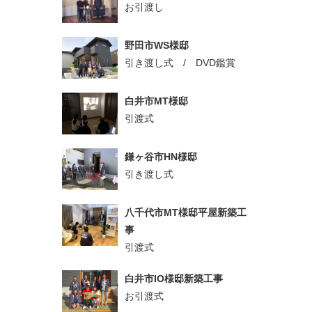
お引渡し
野田市WS様邸
引き渡し式 / DVD鑑賞
白井市MT様邸
引渡式
鎌ヶ谷市HN様邸
引き渡し式
八千代市MT様邸平屋新築工
事
引渡式
白井市IO様邸新築工事
お引渡式