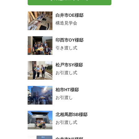
白井市OE様邸
構造見学会
印西市OY様邸
引き渡し式
松戸市SY様邸
お引渡し式
柏市HT様邸
お引渡し
北相馬郡SB様邸
お引渡し式