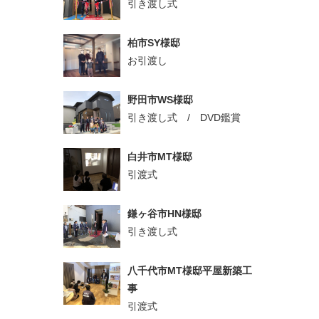
引き渡し式
柏市SY様邸
お引渡し
野田市WS様邸
引き渡し式 / DVD鑑賞
白井市MT様邸
引渡式
鎌ヶ谷市HN様邸
引き渡し式
八千代市MT様邸平屋新築工
事
引渡式