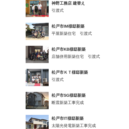
神野工務店 建替え
引渡式
松戸市IM様邸新築
平屋新築住宅 引渡式
松戸市KB様邸新築
店舗併用新築住宅 引渡式
松戸市ＫＴ様邸新築
引渡式
松戸市SG様邸新築
断震新築工事完成
松戸市IT様邸新築
太陽光発電新築工事完成