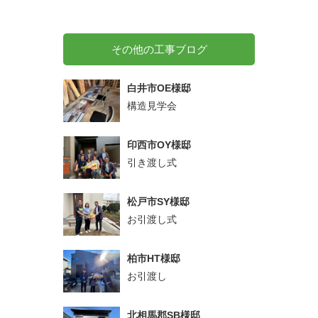
その他の工事ブログ
白井市OE様邸
構造見学会
印西市OY様邸
引き渡し式
松戸市SY様邸
お引渡し式
柏市HT様邸
お引渡し
北相馬郡SB様邸