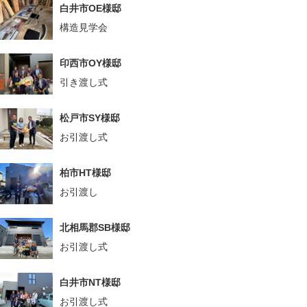
白井市OE様邸
構造見学会
印西市OY様邸
引き渡し式
松戸市SY様邸
お引渡し式
柏市HT様邸
お引渡し
北相馬郡SB様邸
お引渡し式
白井市NT様邸
お引渡し式