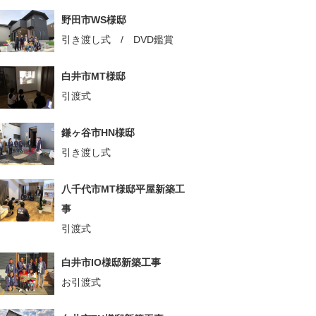
野田市WS様邸
引き渡し式 / DVD鑑賞
白井市MT様邸
引渡式
鎌ヶ谷市HN様邸
引き渡し式
八千代市MT様邸平屋新築工
事
引渡式
白井市IO様邸新築工事
お引渡式