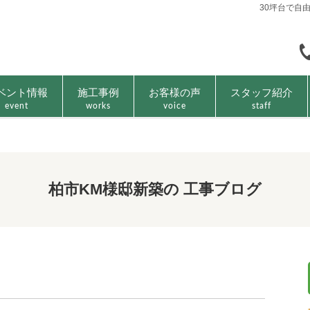
30坪台で自
ベント情報
施工事例
お客様の声
スタッフ紹介
event
works
voice
staff
柏市KM様邸新築の 工事ブログ