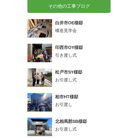
その他の工事ブログ
白井市OE様邸
構造見学会
印西市OY様邸
引き渡し式
松戸市SY様邸
お引渡し式
柏市HT様邸
お引渡し
北相馬郡SB様邸
お引渡し式