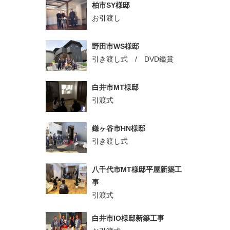
柏市SY様邸
お引渡し
野田市WS様邸
引き渡し式 / DVD鑑賞
白井市MT様邸
引渡式
鎌ヶ谷市HN様邸
引き渡し式
八千代市MT様邸平屋新築工
事
引渡式
白井市IO様邸新築工事