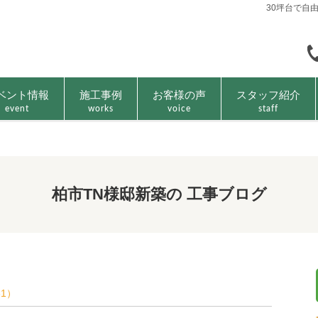
30坪台で自
ベント情報
施工事例
お客様の声
スタッフ紹介
event
works
voice
staff
柏市TN様邸新築の 工事ブログ
31）