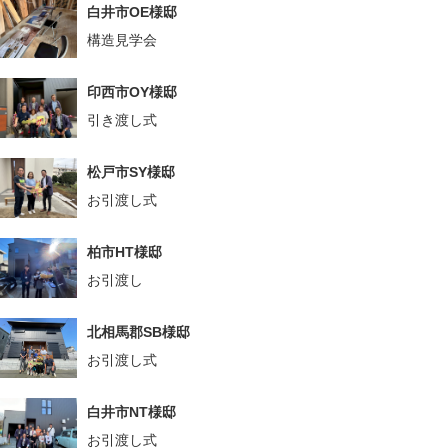
白井市OE様邸
構造見学会
印西市OY様邸
引き渡し式
松戸市SY様邸
お引渡し式
柏市HT様邸
お引渡し
北相馬郡SB様邸
お引渡し式
白井市NT様邸
お引渡し式