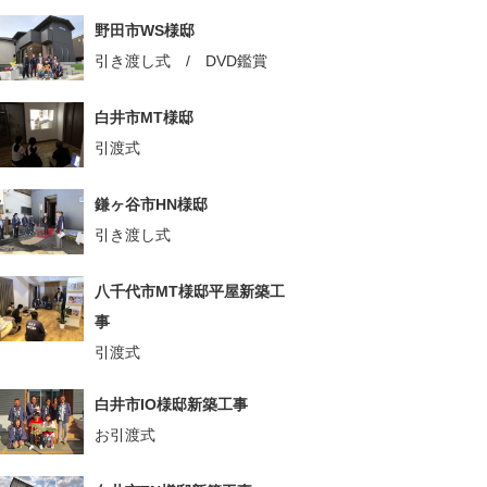
野田市WS様邸
引き渡し式 / DVD鑑賞
白井市MT様邸
引渡式
鎌ヶ谷市HN様邸
引き渡し式
八千代市MT様邸平屋新築工
事
引渡式
白井市IO様邸新築工事
お引渡式