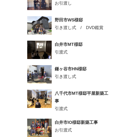
お引渡し
野田市WS様邸
引き渡し式 / DVD鑑賞
白井市MT様邸
引渡式
鎌ヶ谷市HN様邸
引き渡し式
八千代市MT様邸平屋新築工
事
引渡式
白井市IO様邸新築工事
お引渡式