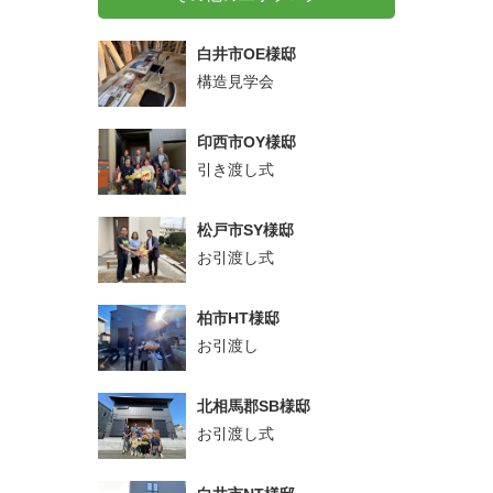
白井市OE様邸
構造見学会
印西市OY様邸
引き渡し式
松戸市SY様邸
お引渡し式
柏市HT様邸
お引渡し
北相馬郡SB様邸
お引渡し式