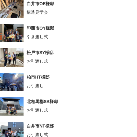
白井市OE様邸
構造見学会
印西市OY様邸
引き渡し式
松戸市SY様邸
お引渡し式
柏市HT様邸
お引渡し
北相馬郡SB様邸
お引渡し式
白井市NT様邸
お引渡し式