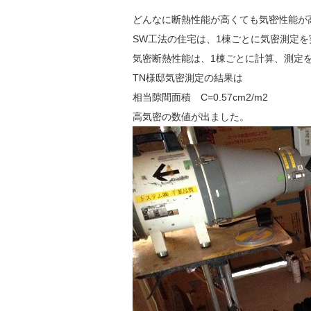
どんなに断熱性能が高くても気密性能が
SW工法の住宅は、1棟ごとに気密測定
気密断熱性能は、1棟ごとに計算、測定
TN様邸気密測定の結果は
相当隙間面積 C=0.57cm2/m2
高気密の数値が出ました。