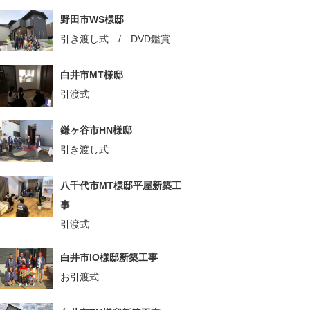
野田市WS様邸
引き渡し式 / DVD鑑賞
白井市MT様邸
引渡式
鎌ヶ谷市HN様邸
引き渡し式
八千代市MT様邸平屋新築工
事
引渡式
白井市IO様邸新築工事
お引渡式