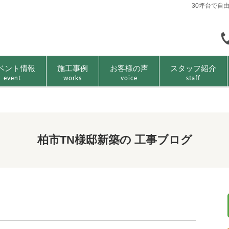
30坪台で自
ベント情報
施工事例
お客様の声
スタッフ紹介
event
works
voice
staff
柏市TN様邸新築の 工事ブログ