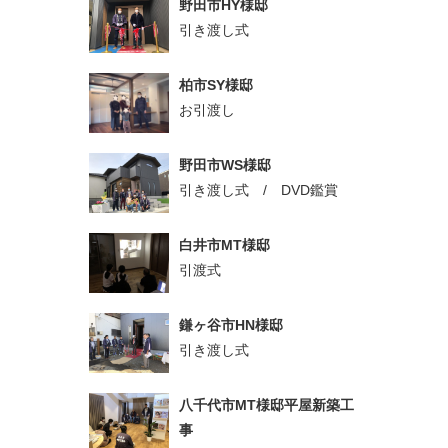
野田市HY様邸
引き渡し式
柏市SY様邸
お引渡し
野田市WS様邸
引き渡し式 / DVD鑑賞
白井市MT様邸
引渡式
鎌ヶ谷市HN様邸
引き渡し式
八千代市MT様邸平屋新築工
事