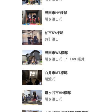
野田市HY様邸
引き渡し式
柏市SY様邸
お引渡し
野田市WS様邸
引き渡し式 / DVD鑑賞
白井市MT様邸
引渡式
鎌ヶ谷市HN様邸
引き渡し式