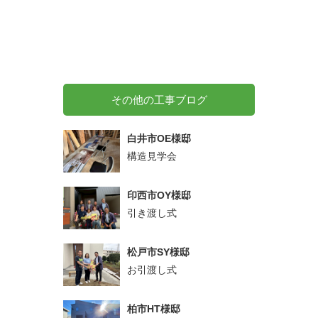
その他の工事ブログ
白井市OE様邸
構造見学会
印西市OY様邸
引き渡し式
松戸市SY様邸
お引渡し式
柏市HT様邸