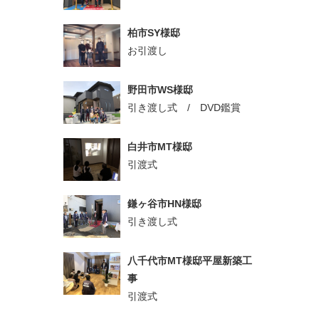
柏市SY様邸
お引渡し
野田市WS様邸
引き渡し式 / DVD鑑賞
白井市MT様邸
引渡式
鎌ヶ谷市HN様邸
引き渡し式
八千代市MT様邸平屋新築工
事
引渡式