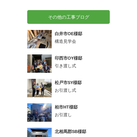
その他の工事ブログ
白井市OE様邸
構造見学会
印西市OY様邸
引き渡し式
松戸市SY様邸
お引渡し式
柏市HT様邸
お引渡し
北相馬郡SB様邸