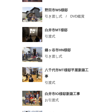
野田市WS様邸
引き渡し式 / DVD鑑賞
白井市MT様邸
引渡式
鎌ヶ谷市HN様邸
引き渡し式
八千代市MT様邸平屋新築工
事
引渡式
白井市IO様邸新築工事
お引渡式