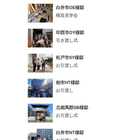
白井市OE様邸
構造見学会
印西市OY様邸
引き渡し式
松戸市SY様邸
お引渡し式
柏市HT様邸
お引渡し
北相馬郡SB様邸
お引渡し式
白井市NT様邸