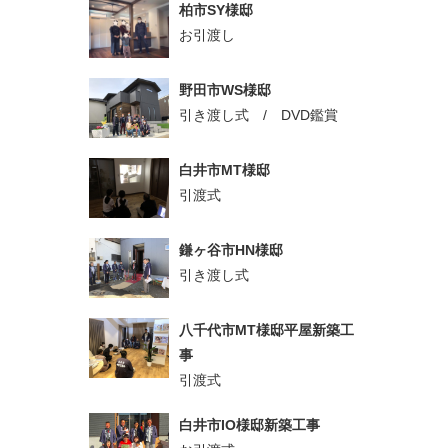
柏市SY様邸
お引渡し
野田市WS様邸
引き渡し式 / DVD鑑賞
白井市MT様邸
引渡式
鎌ヶ谷市HN様邸
引き渡し式
八千代市MT様邸平屋新築工
事
引渡式
白井市IO様邸新築工事