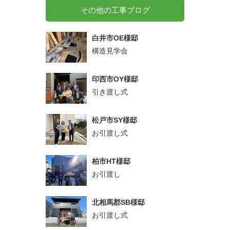
その他の工事ブログ
白井市OE様邸
構造見学会
印西市OY様邸
引き渡し式
松戸市SY様邸
お引渡し式
柏市HT様邸
お引渡し
北相馬郡SB様邸
お引渡し式