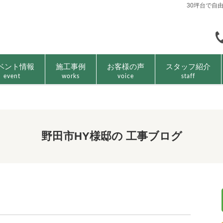
30坪台で自
ベント情報
施工事例
お客様の声
スタッフ紹介
event
works
voice
staff
野田市HY様邸の 工事ブログ