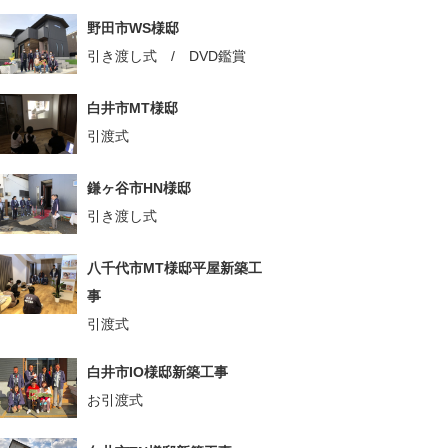
野田市WS様邸
引き渡し式 / DVD鑑賞
白井市MT様邸
引渡式
鎌ヶ谷市HN様邸
引き渡し式
八千代市MT様邸平屋新築工
事
引渡式
白井市IO様邸新築工事
お引渡式