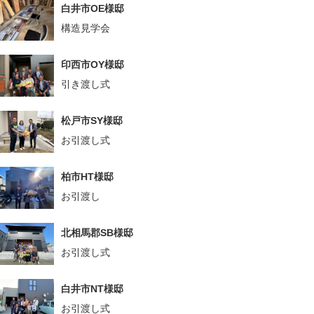
白井市OE様邸
構造見学会
印西市OY様邸
引き渡し式
松戸市SY様邸
お引渡し式
柏市HT様邸
お引渡し
北相馬郡SB様邸
お引渡し式
白井市NT様邸
お引渡し式