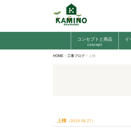
コンセプトと商品
イ
concept
HOME
>
工事ブログ
>
上棟
上棟
（2019.06.27）