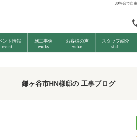
30坪台で自
ベント情報
施工事例
お客様の声
スタッフ紹介
event
works
voice
staff
鎌ヶ谷市HN様邸の 工事ブログ