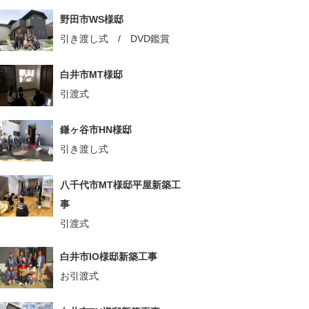
野田市WS様邸
引き渡し式 / DVD鑑賞
白井市MT様邸
引渡式
鎌ヶ谷市HN様邸
引き渡し式
八千代市MT様邸平屋新築工
事
引渡式
白井市IO様邸新築工事
お引渡式