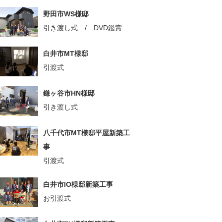
野田市WS様邸
引き渡し式 / DVD鑑賞
白井市MT様邸
引渡式
鎌ヶ谷市HN様邸
引き渡し式
八千代市MT様邸平屋新築工
事
引渡式
白井市IO様邸新築工事
お引渡式