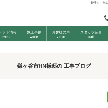
30坪台で自
ベント情報
施工事例
お客様の声
スタッフ紹介
event
works
voice
staff
鎌ヶ谷市HN様邸の 工事ブログ