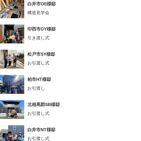
白井市OE様邸
構造見学会
印西市OY様邸
引き渡し式
松戸市SY様邸
お引渡し式
柏市HT様邸
お引渡し
北相馬郡SB様邸
お引渡し式
白井市NT様邸
お引渡し式