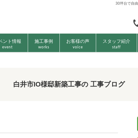
30坪台で自
ベント情報
施工事例
お客様の声
スタッフ紹介
event
works
voice
staff
白井市IO様邸新築工事の 工事ブログ