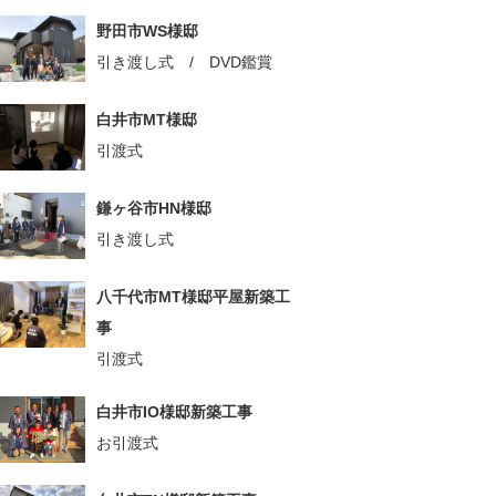
野田市WS様邸
引き渡し式 / DVD鑑賞
白井市MT様邸
引渡式
鎌ヶ谷市HN様邸
引き渡し式
八千代市MT様邸平屋新築工
事
引渡式
白井市IO様邸新築工事
お引渡式