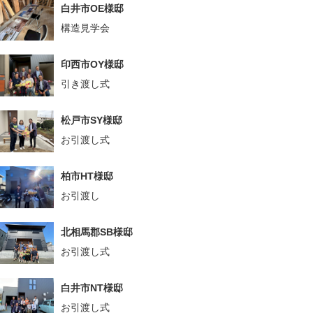
白井市OE様邸
構造見学会
印西市OY様邸
引き渡し式
松戸市SY様邸
お引渡し式
柏市HT様邸
お引渡し
北相馬郡SB様邸
お引渡し式
白井市NT様邸
お引渡し式