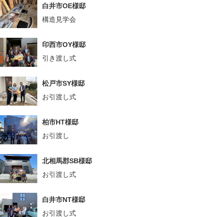
白井市OE様邸
構造見学会
印西市OY様邸
引き渡し式
松戸市SY様邸
お引渡し式
柏市HT様邸
お引渡し
北相馬郡SB様邸
お引渡し式
白井市NT様邸
お引渡し式