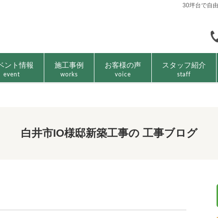
30坪台で自
ベント情報
施工事例
お客様の声
スタッフ紹介
event
works
voice
staff
白井市IO様邸新築工事の 工事ブログ