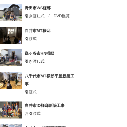
野田市WS様邸
引き渡し式 / DVD鑑賞
白井市MT様邸
引渡式
鎌ヶ谷市HN様邸
引き渡し式
八千代市MT様邸平屋新築工
事
引渡式
白井市IO様邸新築工事
お引渡式