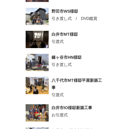
野田市WS様邸
引き渡し式 / DVD鑑賞
白井市MT様邸
引渡式
鎌ヶ谷市HN様邸
引き渡し式
八千代市MT様邸平屋新築工
事
引渡式
白井市IO様邸新築工事
お引渡式