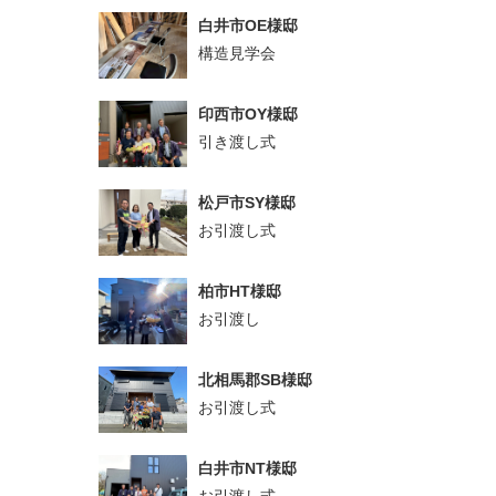
白井市OE様邸
構造見学会
印西市OY様邸
引き渡し式
松戸市SY様邸
お引渡し式
柏市HT様邸
お引渡し
北相馬郡SB様邸
お引渡し式
白井市NT様邸
お引渡し式