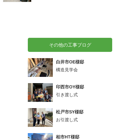
その他の工事ブログ
白井市OE様邸
構造見学会
印西市OY様邸
引き渡し式
松戸市SY様邸
お引渡し式
柏市HT様邸