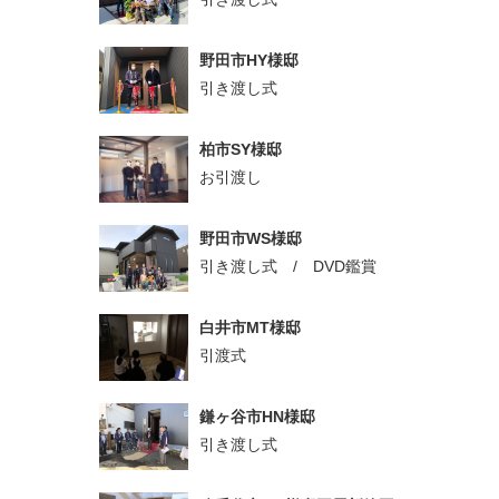
野田市HY様邸
引き渡し式
柏市SY様邸
お引渡し
野田市WS様邸
引き渡し式 / DVD鑑賞
白井市MT様邸
引渡式
鎌ヶ谷市HN様邸
引き渡し式