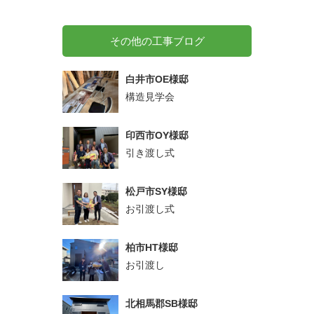
その他の工事ブログ
白井市OE様邸
構造見学会
印西市OY様邸
引き渡し式
松戸市SY様邸
お引渡し式
柏市HT様邸
お引渡し
北相馬郡SB様邸