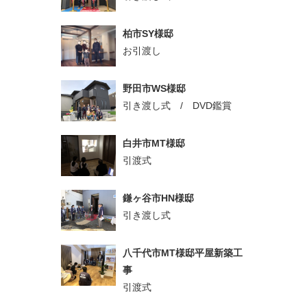
柏市SY様邸
お引渡し
野田市WS様邸
引き渡し式 / DVD鑑賞
白井市MT様邸
引渡式
鎌ヶ谷市HN様邸
引き渡し式
八千代市MT様邸平屋新築工
事
引渡式