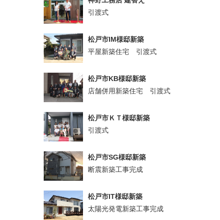
神野工務店 建替え
引渡式
松戸市IM様邸新築
平屋新築住宅 引渡式
松戸市KB様邸新築
店舗併用新築住宅 引渡式
松戸市ＫＴ様邸新築
引渡式
松戸市SG様邸新築
断震新築工事完成
松戸市IT様邸新築
太陽光発電新築工事完成