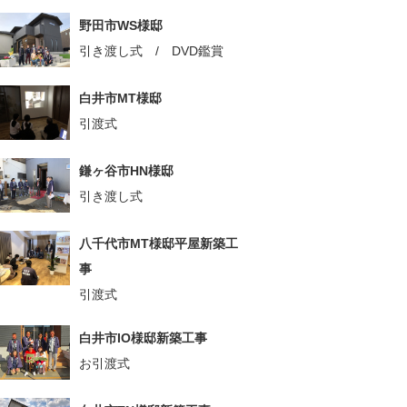
野田市WS様邸
引き渡し式 / DVD鑑賞
白井市MT様邸
引渡式
鎌ヶ谷市HN様邸
引き渡し式
八千代市MT様邸平屋新築工
事
引渡式
白井市IO様邸新築工事
お引渡式