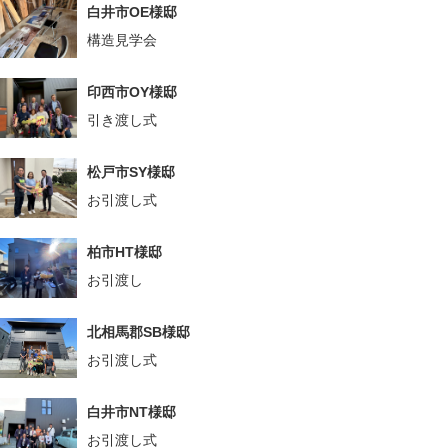
白井市OE様邸
構造見学会
印西市OY様邸
引き渡し式
松戸市SY様邸
お引渡し式
柏市HT様邸
お引渡し
北相馬郡SB様邸
お引渡し式
白井市NT様邸
お引渡し式