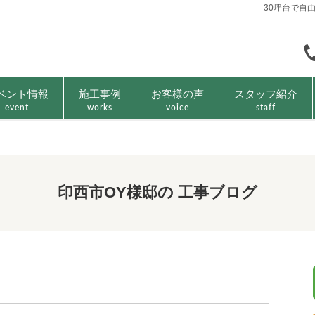
30坪台で自
ベント情報
施工事例
お客様の声
スタッフ紹介
event
works
voice
staff
印西市OY様邸の 工事ブログ