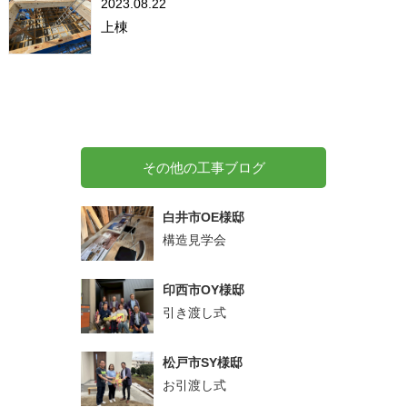
2023.08.22
上棟
その他の工事ブログ
白井市OE様邸
構造見学会
印西市OY様邸
引き渡し式
松戸市SY様邸
お引渡し式