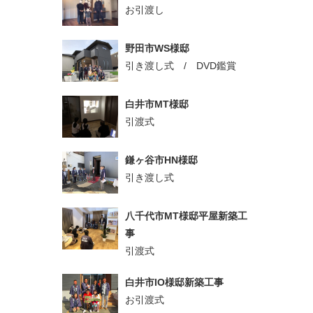
お引渡し
野田市WS様邸
引き渡し式 / DVD鑑賞
白井市MT様邸
引渡式
鎌ヶ谷市HN様邸
引き渡し式
八千代市MT様邸平屋新築工
事
引渡式
白井市IO様邸新築工事
お引渡式