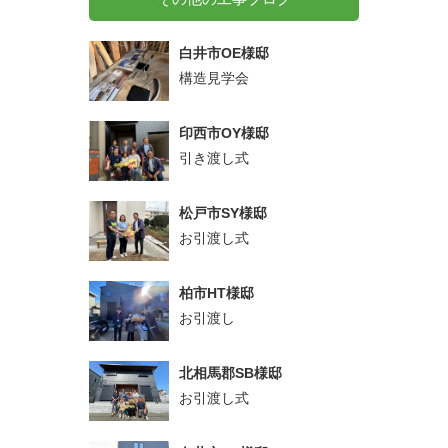
白井市OE様邸
構造見学会
印西市OY様邸
引き渡し式
松戸市SY様邸
お引渡し式
柏市HT様邸
お引渡し
北相馬郡SB様邸
お引渡し式