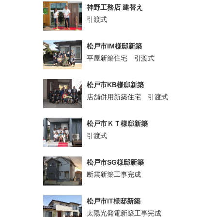
神野工務店 建替え
引渡式
松戸市IM様邸新築
平屋新築住宅 引渡式
松戸市KB様邸新築
店舗併用新築住宅 引渡式
松戸市ＫＴ様邸新築
引渡式
松戸市SG様邸新築
断震新築工事完成
松戸市IT様邸新築
太陽光発電新築工事完成