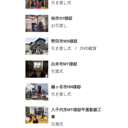
引き渡し式
柏市SY様邸
お引渡し
野田市WS様邸
引き渡し式 / DVD鑑賞
白井市MT様邸
引渡式
鎌ヶ谷市HN様邸
引き渡し式
八千代市MT様邸平屋新築工
事
引渡式