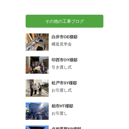
その他の工事ブログ
白井市OE様邸
構造見学会
印西市OY様邸
引き渡し式
松戸市SY様邸
お引渡し式
柏市HT様邸
お引渡し