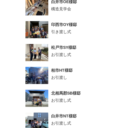
白井市OE様邸
構造見学会
印西市OY様邸
引き渡し式
松戸市SY様邸
お引渡し式
柏市HT様邸
お引渡し
北相馬郡SB様邸
お引渡し式
白井市NT様邸
お引渡し式