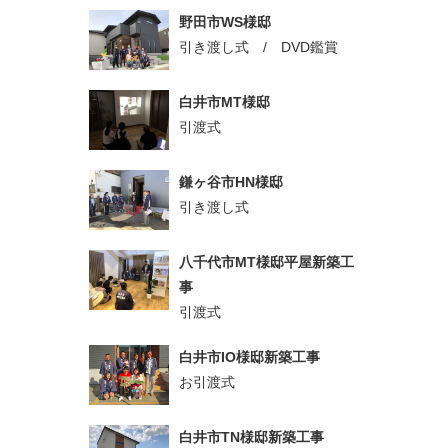
野田市WS様邸
引き渡し式 / DVD鑑賞
白井市MT様邸
引渡式
鎌ヶ谷市HN様邸
引き渡し式
八千代市MT様邸平屋新築工
事
引渡式
白井市IO様邸新築工事
お引渡式
白井市TN様邸新築工事