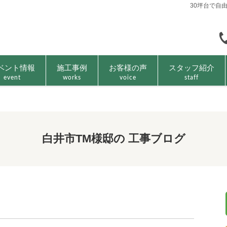
30坪台で自
ベント情報
施工事例
お客様の声
スタッフ紹介
event
works
voice
staff
白井市TM様邸の 工事ブログ