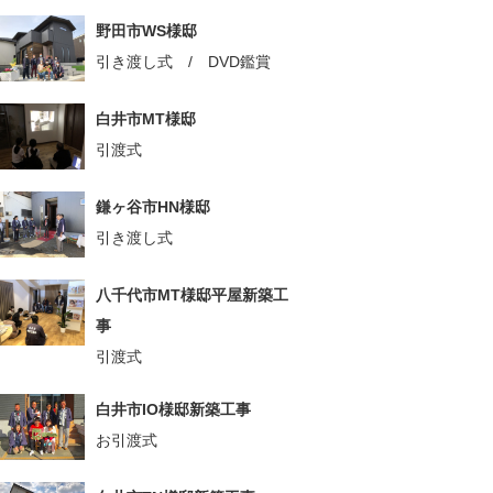
野田市WS様邸
引き渡し式 / DVD鑑賞
白井市MT様邸
引渡式
鎌ヶ谷市HN様邸
引き渡し式
八千代市MT様邸平屋新築工
事
引渡式
白井市IO様邸新築工事
お引渡式