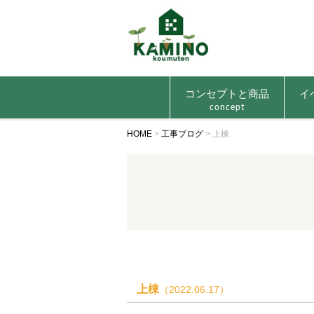
コンセプトと商品
イ
concept
HOME
>
工事ブログ
>
上棟
上棟
（2022.06.17）