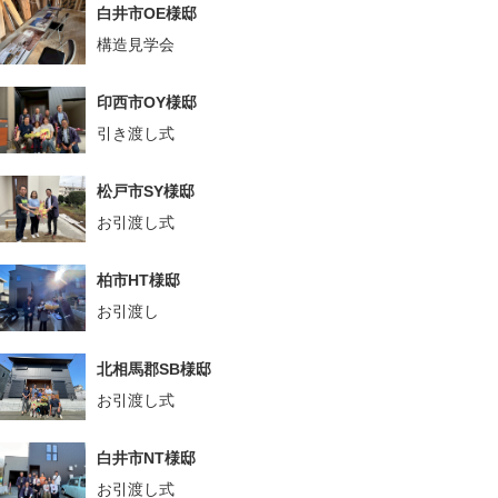
白井市OE様邸
構造見学会
印西市OY様邸
引き渡し式
松戸市SY様邸
お引渡し式
柏市HT様邸
お引渡し
北相馬郡SB様邸
お引渡し式
白井市NT様邸
お引渡し式