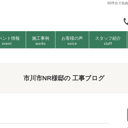
30坪台で自
ベント情報
施工事例
お客様の声
スタッフ紹介
event
works
voice
staff
市川市NR様邸の 工事ブログ