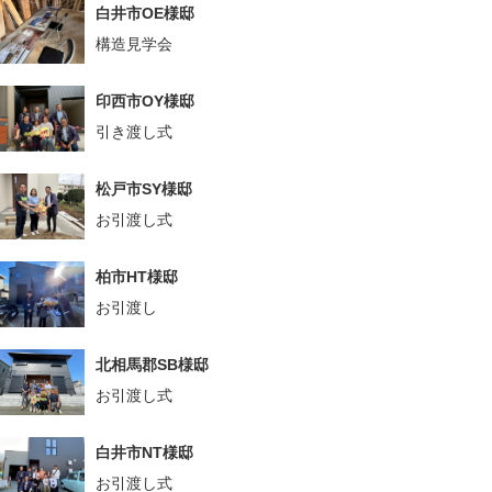
白井市OE様邸
構造見学会
印西市OY様邸
引き渡し式
松戸市SY様邸
お引渡し式
柏市HT様邸
お引渡し
北相馬郡SB様邸
お引渡し式
白井市NT様邸
お引渡し式