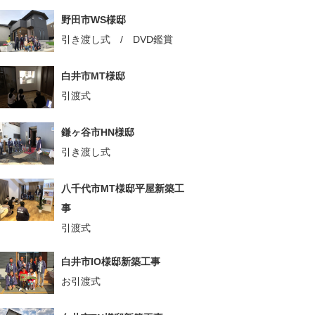
野田市WS様邸
引き渡し式 / DVD鑑賞
白井市MT様邸
引渡式
鎌ヶ谷市HN様邸
引き渡し式
八千代市MT様邸平屋新築工
事
引渡式
白井市IO様邸新築工事
お引渡式