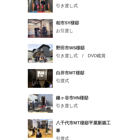
引き渡し式
柏市SY様邸
お引渡し
野田市WS様邸
引き渡し式 / DVD鑑賞
白井市MT様邸
引渡式
鎌ヶ谷市HN様邸
引き渡し式
八千代市MT様邸平屋新築工
事
引渡式