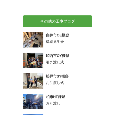
その他の工事ブログ
白井市OE様邸
構造見学会
印西市OY様邸
引き渡し式
松戸市SY様邸
お引渡し式
柏市HT様邸
お引渡し