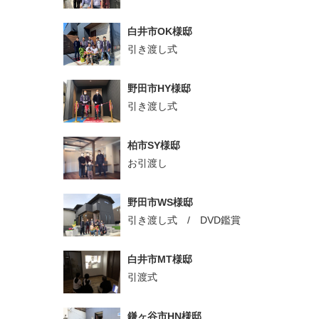
白井市OK様邸
引き渡し式
野田市HY様邸
引き渡し式
柏市SY様邸
お引渡し
野田市WS様邸
引き渡し式 / DVD鑑賞
白井市MT様邸
引渡式
鎌ヶ谷市HN様邸