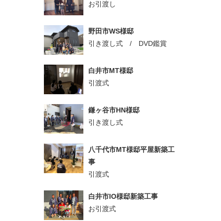
お引渡し
野田市WS様邸
引き渡し式 / DVD鑑賞
白井市MT様邸
引渡式
鎌ヶ谷市HN様邸
引き渡し式
八千代市MT様邸平屋新築工
事
引渡式
白井市IO様邸新築工事
お引渡式