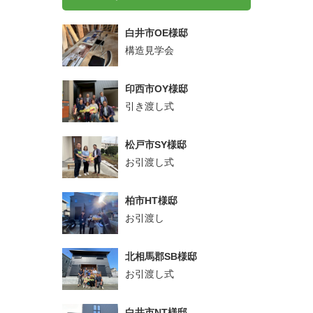
白井市OE様邸
構造見学会
印西市OY様邸
引き渡し式
松戸市SY様邸
お引渡し式
柏市HT様邸
お引渡し
北相馬郡SB様邸
お引渡し式
白井市NT様邸